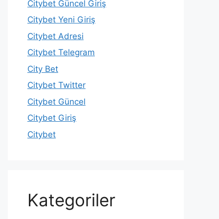
Citybet Güncel Giriş
Citybet Yeni Giriş
Citybet Adresi
Citybet Telegram
City Bet
Citybet Twitter
Citybet Güncel
Citybet Giriş
Citybet
Kategoriler