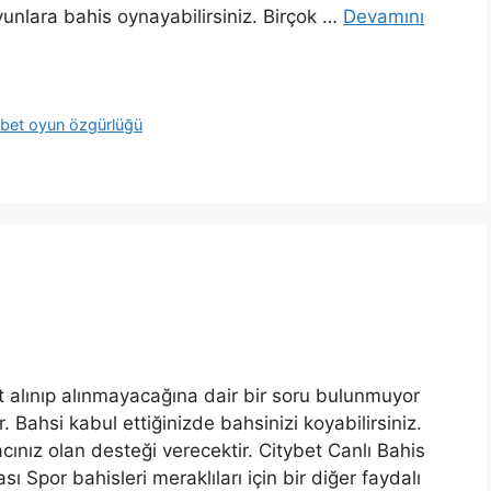
yunlara bahis oynayabilirsiniz. Birçok …
Devamını
ybet oyun özgürlüğü
t alınıp alınmayacağına dair bir soru bulunmuyor
r. Bahsi kabul ettiğinizde bahsinizi koyabilirsiniz.
cınız olan desteği verecektir. Citybet Canlı Bahis
 Spor bahisleri meraklıları için bir diğer faydalı