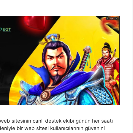
eb sitesinin canlı destek ekibi günün her saati
eniyle bir web sitesi kullanıcılarının güvenini