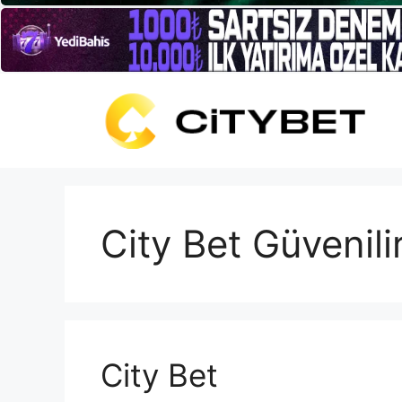
İçeriğe
atla
City Bet Güvenili
City Bet