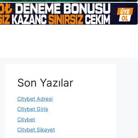
Son Yazılar
Citybet Adresi
Citybet Giriş
Citybet
Citybet Şikayet