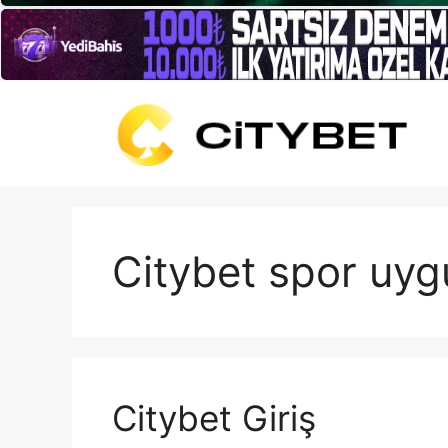
İçeriğe
atla
Citybet spor uyg
Citybet Giriş