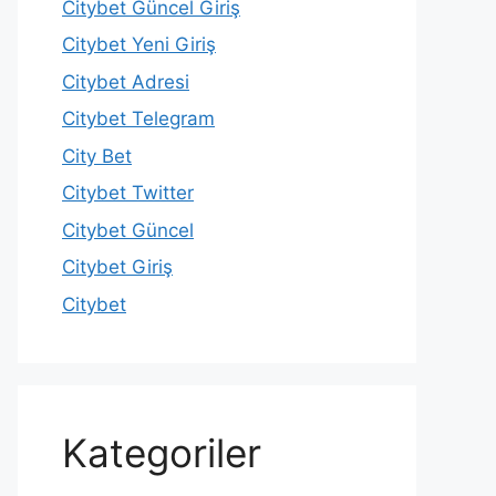
Citybet Güncel Giriş
Citybet Yeni Giriş
Citybet Adresi
Citybet Telegram
City Bet
Citybet Twitter
Citybet Güncel
Citybet Giriş
Citybet
Kategoriler